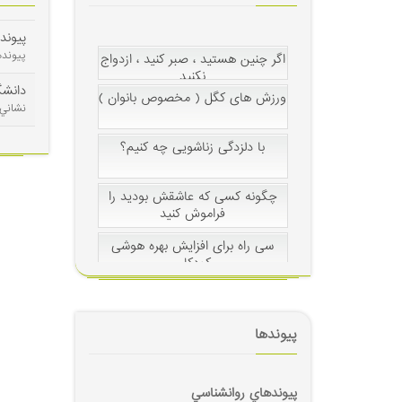
مهارت کنترل خشم
پيوند
پيوند
اگر چنین هستید ، صبر كنید ، ازدواج
دانشگ
نكنید
بهداشت رواني
نشاني 
ورزش های ‫کگل‬ ( مخصوص بانوان )
ازدواج
با دلزدگی زناشویی چه کنیم؟
روابط جنسی
چگونه کسی که عاشقش بودید را
زنان و مردان - خانواده
فراموش کنید
سی راه برای افزایش بهره هوشی
کودکان
روشهاي ارتباطي
چگونه بر کابوس های شبانه فرزندتان
غلبه کنید ؟
پیوندها
هوش
۴۰درس در۹۰سالگی
روانشناسي كودك ونوجوان
پيوندهاي روانشناسي