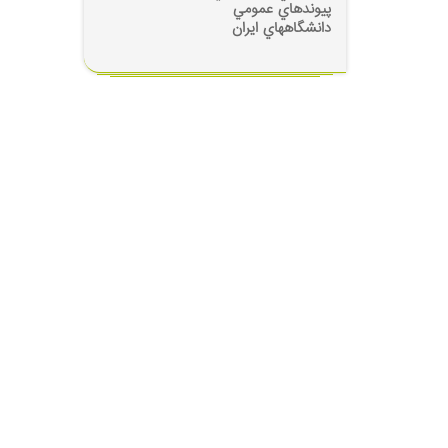
پيوندهاي عمومي
بهداشت رواني
دانشگاههاي ايران