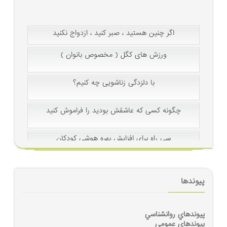
مهارت کنترل خشم
اگر چنین هستید ، صبر كنید ، ازدواج نكنید
بهداشت رواني
ورزش های ‫کگل‬ ( مخصوص بانوان )
ازدواج
با دلزدگی زناشویی چه کنیم؟
روابط جنسی
چگونه کسی که عاشقش بودید را فراموش کنید
زنان و مردان - خانواده
سی راه برای افزایش بهره هوشی کودکان
روشهاي ارتباطي
چگونه بر کابوس های شبانه فرزندتان غلبه کنید ؟
هوش
پیوندها
۴۰درس در۹۰سالگی
روانشناسي كودك ونوجوان
پيوندهاي روانشناسي
پيوندهاي عمومي
بهداشت رواني